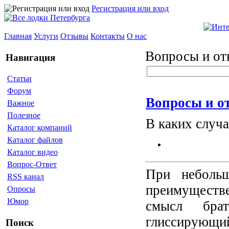
Регистрация или вход
Главная
Услуги
Отзывы
Контакты
О нас
Вопросы и от
Навигация
Статьи
Форум
Вопросы и о
Важное
Полезное
В каких случ
Каталог компаний
Каталог файлов
Каталог видео
Вопрос-Ответ
При небольш
RSS канал
преимуществ
Опросы
Юмор
смысл брат
глиссирующи
Поиск