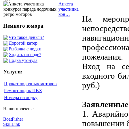
Анкета
участника
кон…
На меропр
Немного юмора
непосред
навигационн
Что такое деньги?
Дорогой катер
профессио
Рыбалка с лодки
Ходить по воде?
пожелания.
Лодка утонула
Вход на се
Услуги:
входного би
руб.)
Прокат лодочных моторов
Ремонт лодок ПВХ
Номера на лодку
Заявленные
Наши проекты:
1. Аварийно
BoatFisher
повышении б
SkillLink