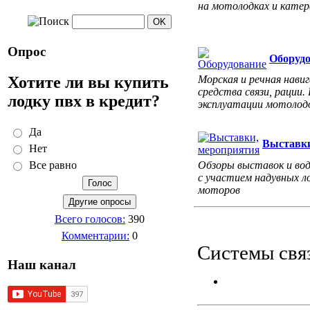
на мотолодках и катер
Опрос
Оборуд
Хотите ли вы купить
Морская и речная навиг
средства связи, рации.
лодку пвх в кредит?
эксплуатации мотолодо
Да
Выставки
Нет
Обзоры выставок и во
Все равно
с участием надувных л
моторов
Всего голосов:
390
Комментарии:
0
Системы связ
Наш канал