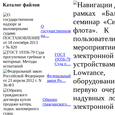
Каталог файлов
рамках «Ба
семинар «Си
О
флота». К 
государственном
на…
пользоват
мероприяти
электронно
ГОСТ
19356-79
устройствам
Суда п…
Lowrance,
Федеральный
оборудовани
закон Ро…
первую очер
надувных ло
Образец
гражданского…
электронной