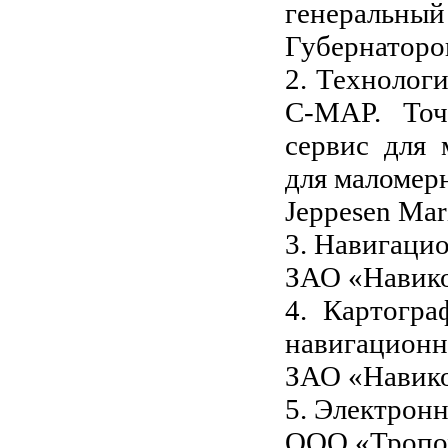
генеральн
Губернаторо
2. Технолог
C-MAP. Точ
сервис для 
для маломерн
Jeppesen Ma
3. Навигацио
ЗАО «Навико
4. Картогра
навигационн
ЗАО «Навико
5. Электрон
ООО «Тропох