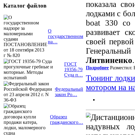
показала св
Каталог файлов
лодками с б
boat 330 со
развивает с
О
государственном
своей первой
на…
Генеральн
Литвиненко
.
ГОСТ
Подробнее
Разместил: 
19356-79
Суда п…
Тюнинг лодки
мотором на н
Федеральный
закон Ро…
Образец
гражданского…
надувных ло