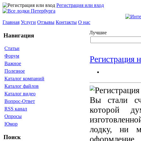
Регистрация или вход
Главная
Услуги
Отзывы
Контакты
О нас
Лучшие
Навигация
Статьи
Форум
Регистрация 
Важное
Полезное
Каталог компаний
Каталог файлов
Каталог видео
Вы стали сч
Вопрос-Ответ
которой д
RSS канал
Опросы
изготовленно
Юмор
лодку, ни м
Поиск
оформление. 