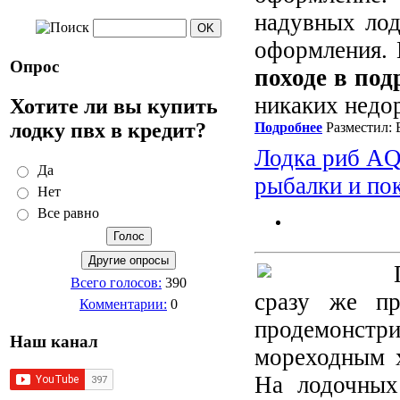
надувных ло
оформления. 
Опрос
походе в по
никаких недор
Хотите ли вы купить
лодку пвх в кредит?
Подробнее
Разместил: 
Лодка риб AQ
Да
рыбалки и по
Нет
Все равно
Всего голосов:
390
сразу же пр
Комментарии:
0
продемонстр
Наш канал
мореходным х
На лодочных