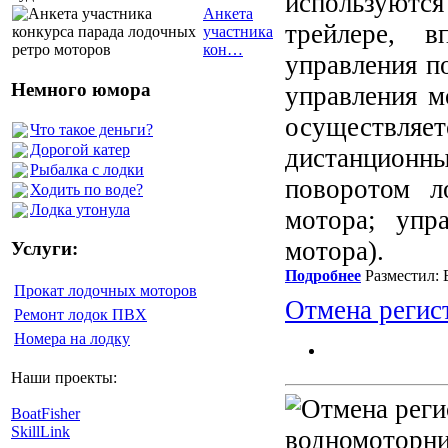
используются 
Анкета
трейлере, в
участника
кон…
управления п
Немного юмора
управления м
осуществляет
Что такое деньги?
Дорогой катер
дистанционн
Рыбалка с лодки
поворотом л
Ходить по воде?
Лодка утонула
мотора; упр
мотора).
Услуги:
Подробнее
Разместил: 
Прокат лодочных моторов
Отмена регис
Ремонт лодок ПВХ
Номера на лодку
Наши проекты:
BoatFisher
SkillLink
водномоторни