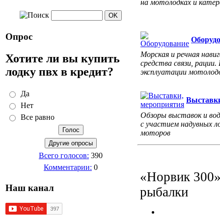
на мотолодках и катер
Опрос
Оборуд
Морская и речная навиг
Хотите ли вы купить
средства связи, рации.
лодку пвх в кредит?
эксплуатации мотолодо
Да
Выставки
Нет
Обзоры выставок и во
Все равно
с участием надувных л
моторов
Всего голосов:
390
Комментарии:
0
«Норвик 300»,
Наш канал
рыбалки