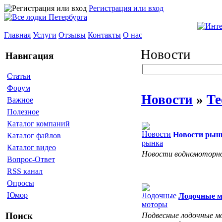
Регистрация или вход
Главная
Услуги
Отзывы
Контакты
О нас
Новости
Навигация
Статьи
Форум
Новости
»
Те
Важное
Полезное
Каталог компаний
Новости рын
Каталог файлов
Каталог видео
Новости водномоторно
Вопрос-Ответ
RSS канал
Опросы
Юмор
Лодочные 
Поиск
Подвесные лодочные мо