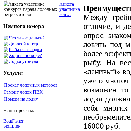
Анкета
Преимуществ
участника
кон…
Между гребн
отличие, и д
Немного юмора
опрос знако
Что такое деньги?
ловить под м
Дорогой катер
Рыбалка с лодки
более эффект
Ходить по воде?
рыбу. На ве
Лодка утонула
«ленивый» во
Услуги:
уже о многоч
Прокат лодочных моторов
возможен то
Ремонт лодок ПВХ
лодка должна 
Номера на лодку
себя многих
Наши проекты:
необремените
BoatFisher
16000 руб.
SkillLink