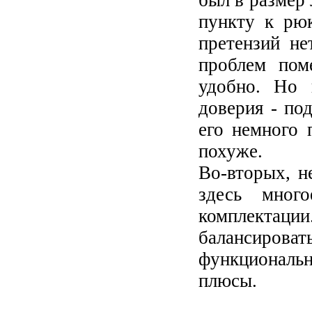
был в размер 
пункту к рюк
претензий не
проблем пом
удобно. Но 
доверия - по
его немного 
похуже.
Во-вторых, н
здесь мног
комплектаци
балансирова
функциональ
плюсы.