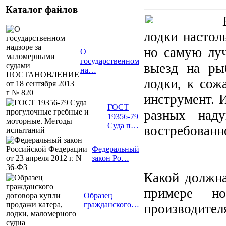
Каталог файлов
лодки настол
но самую лу
О
государственном
выезд на ры
на…
лодки, к сож
инструмент. 
ГОСТ
разных наду
19356-79
Суда п…
востребованно
Федеральный
закон Ро…
Какой должна
примере н
Образец
гражданского…
производите