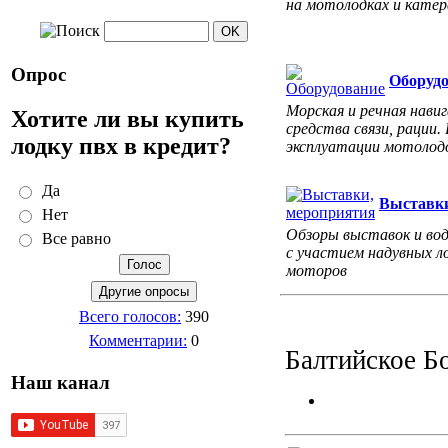
на мотолодках и катер
Опрос
Оборуд
Морская и речная навиг
Хотите ли вы купить
средства связи, рации.
лодку пвх в кредит?
эксплуатации мотолодо
Да
Выставки
Нет
Обзоры выставок и во
Все равно
с участием надувных л
моторов
Всего голосов:
390
Комментарии:
0
Балтийское Б
Наш канал