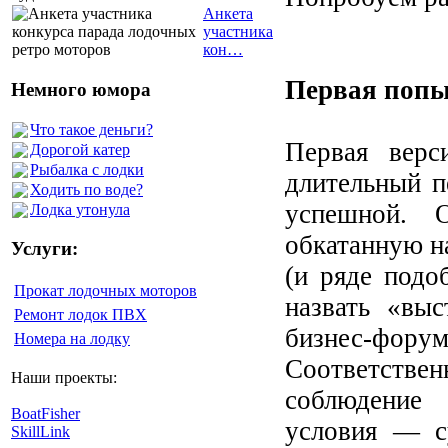
Анкета
участника
кон…
Первая попы
Немного юмора
Что такое деньги?
Первая верс
Дорогой катер
Рыбалка с лодки
длительный п
Ходить по воде?
успешной. О
Лодка утонула
обкатанную н
Услуги:
(и ряде подо
Прокат лодочных моторов
назвать «вы
Ремонт лодок ПВХ
бизнес-фо
Номера на лодку
Соответстве
Наши проекты:
соблюдение 
BoatFisher
условия — су
SkillLink