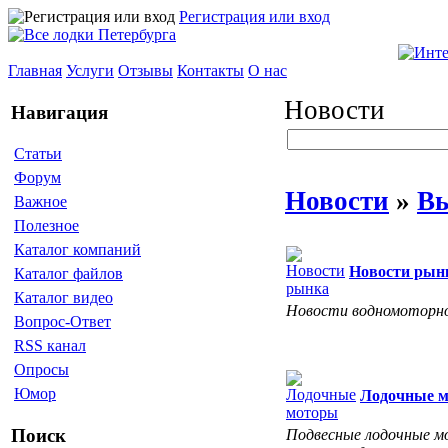
Регистрация или вход
Главная
Услуги
Отзывы
Контакты
О нас
Новости
Навигация
Статьи
Форум
Новости
»
Вы
Важное
Полезное
Каталог компаний
Новости рын
Каталог файлов
Каталог видео
Новости водномоторно
Вопрос-Ответ
RSS канал
Опросы
Юмор
Лодочные 
Поиск
Подвесные лодочные мо