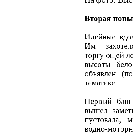
На фото: Выс
Вторая попы
Идейные вдох
Им захотел
торгующей ло
высоты бело
объявлен (п
тематике.
Первый блин
вышел замет
пустовала, 
водно-мотор