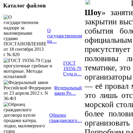
Каталог файлов
Шоу
» занят
закрытии выс
события бол
О
государственном
официальн
на…
присутствуе
половины л
ГОСТ
тематике, это
19356-79
Суда п…
организаторы
— её провал 
Федеральный
закон Ро…
это лишь от
морской стол
более полови
Образец
гражданского…
организова
Попробуем ра