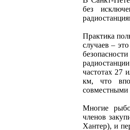
В Санкт-Пете
без исключ
радиостанция
Практика поль
случаев – это
безопасност
радиостанци
частотах 27 и
км, что впо
совместными 
Многие рыбо
членов закуп
Хантер), и п