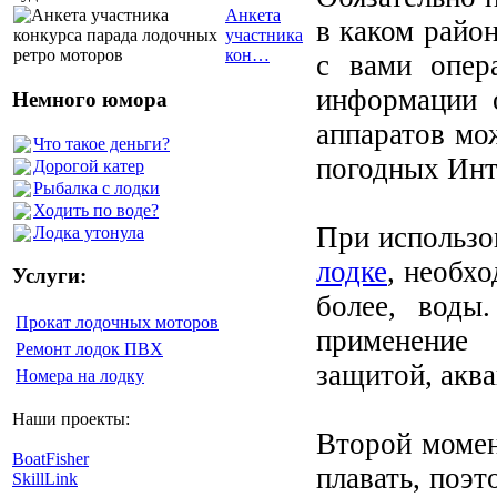
Анкета
в каком район
участника
кон…
с вами опер
информации 
Немного юмора
аппаратов мо
Что такое деньги?
погодных Инт
Дорогой катер
Рыбалка с лодки
Ходить по воде?
При использо
Лодка утонула
лодке
, необх
Услуги:
более, воды
Прокат лодочных моторов
применение
Ремонт лодок ПВХ
защитой, аква
Номера на лодку
Наши проекты:
Второй момен
BoatFisher
плавать, поэ
SkillLink