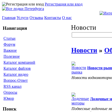
Регистрация или вход
Главная
Услуги
Отзывы
Контакты
О нас
Новости
Навигация
Статьи
Форум
Новости
»
Об
Важное
Полезное
Каталог компаний
Новости рын
Каталог файлов
Каталог видео
Новости водномоторно
Вопрос-Ответ
RSS канал
Опросы
Юмор
Лодочные 
Поиск
Подвесные лодочные мо