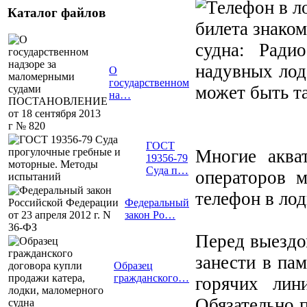
Каталог файлов
билета знако
судна: Ради
надувных лодо
О
государственном
может быть т
на…
ГОСТ
Многие аква
19356-79
Суда п…
операторов м
телефон в лод
Федеральный
закон Ро…
Перед выездо
занести в па
Образец
гражданского…
горячих ли
Обязательно 