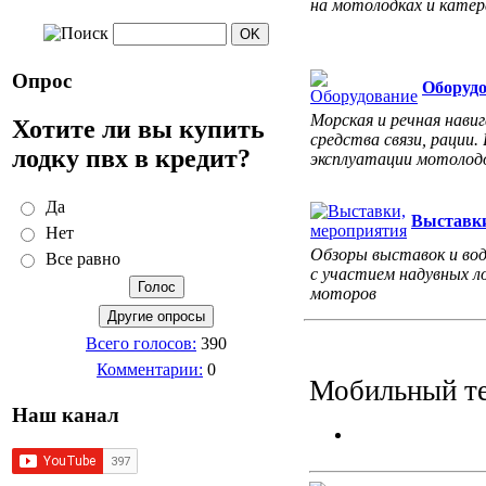
на мотолодках и катер
Опрос
Оборуд
Морская и речная навиг
Хотите ли вы купить
средства связи, рации.
лодку пвх в кредит?
эксплуатации мотолодо
Да
Выставки
Нет
Обзоры выставок и во
Все равно
с участием надувных л
моторов
Всего голосов:
390
Комментарии:
0
Мобильный те
Наш канал