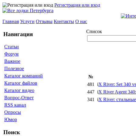
Регистрация или вход
Главная
Услуги
Отзывы
Контакты
О нас
Список
Навигация
Статьи
Форум
Важное
Полезное
Каталог компаний
№
Каталог файлов
481
i
X River: Set 340 v
Каталог видео
447
i
X River Agent 34
Вопрос-Ответ
341
i
X River: стильны
RSS канал
Опросы
Юмор
Поиск