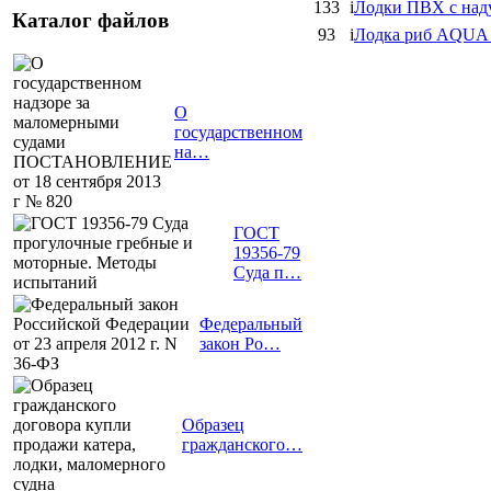
133
i
Лодки ПВХ с на
Каталог файлов
93
i
Лодка риб AQUA 
О
государственном
на…
ГОСТ
19356-79
Суда п…
Федеральный
закон Ро…
Образец
гражданского…