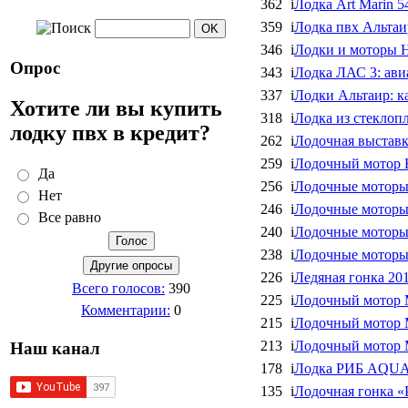
362
i
Лодка Art Marin 5
359
i
Лодка пвх Альтаи
346
i
Лодки и моторы 
Опрос
343
i
Лодка ЛАС 3: ав
337
i
Лодки Альтаир: к
Хотите ли вы купить
318
i
Лодка из стеклоп
лодку пвх в кредит?
262
i
Лодочная выставк
259
i
Лодочный мотор 
Да
256
i
Лодочные моторы
Нет
246
i
Лодочные моторы
Все равно
240
i
Лодочные моторы
238
i
Лодочные моторы
226
i
Ледяная гонка 20
Всего голосов:
390
225
i
Лодочный мотор М
Комментарии:
0
215
i
Лодочный мотор
213
i
Лодочный мотор 
Наш канал
178
i
Лодка РИБ AQUA b
135
i
Лодочная гонка 