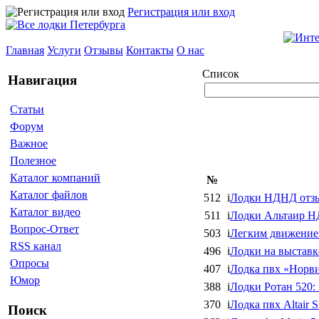
Регистрация или вход
Главная
Услуги
Отзывы
Контакты
О нас
Список
Навигация
Статьи
Форум
Важное
Полезное
Каталог компаний
№
Каталог файлов
512
i
Лодки НДНД отз
Каталог видео
511
i
Лодки Альтаир Н
Вопрос-Ответ
503
i
Легким движение
RSS канал
496
i
Лодки на выстав
Опросы
407
i
Лодка пвх «Норви
Юмор
388
i
Лодки Ротан 520
370
i
Лодка пвх Аltair S
Поиск