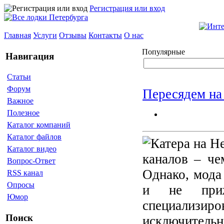
Регистрация или вход
Главная
Услуги
Отзывы
Контакты
О нас
Популярные
Навигация
Статьи
Форум
Пересядем на
Важное
Полезное
Каталог компаний
Каталог файлов
Каталог видео
каналов – че
Вопрос-Ответ
Однако, мода 
RSS канал
Опросы
и не приж
Юмор
специализ
Поиск
исключитель