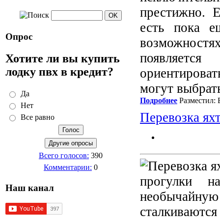
престижно. Е
есть пока е
Опрос
возможностя
появляетс
Хотите ли вы купить
лодку пвх в кредит?
ориентировать
могут выбрат
Да
Подробнее
Разместил: 
Нет
Перевозка яхт
Все равно
Всего голосов:
390
Комментарии:
0
прогулки н
Наш канал
необычайную
сталкиваются 