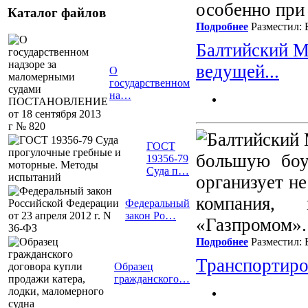
особенно при 
Каталог файлов
Подробнее
Разместил: 
Балтийский М
ведущей...
О
государственном
на…
ГОСТ
большую боу
19356-79
Суда п…
организует н
компания,
Федеральный
закон Ро…
«Газпромом».
Подробнее
Разместил: 
Транспортиро
Образец
гражданского…