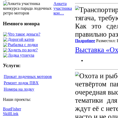
Анкета
участника
кон…
тягача, треб
Немного юмора
Как это сде
правильно раз
Что такое деньги?
Дорогой катер
Подробнее
Разместил: 
Рыбалка с лодки
Выставка «Ох
Ходить по воде?
Лодка утонула
Услуги:
Прокат лодочных моторов
четвёртом па
Ремонт лодок ПВХ
Номера на лодку
очередная выс
тематики для
Наши проекты:
ждут её с нет
BoatFisher
SkillLink
часто и не од