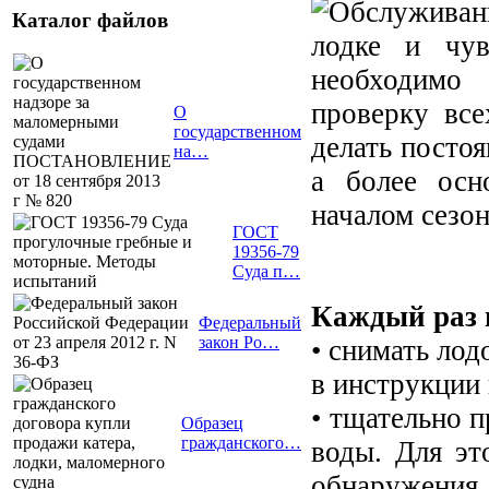
Каталог файлов
лодке и чув
необходимо 
проверку все
О
государственном
делать постоя
на…
а более осн
началом сезон
ГОСТ
19356-79
Суда п…
Каждый раз 
Федеральный
закон Ро…
• снимать лод
в инструкции 
• тщательно 
Образец
гражданского…
воды. Для эт
обнаружения