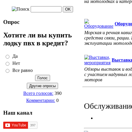
на мотолодках и катер
Опрос
Оборуд
Морская и речная навиг
Хотите ли вы купить
средства связи, рации.
лодку пвх в кредит?
эксплуатации мотолодо
Да
Выставки
Нет
Обзоры выставок и во
Все равно
с участием надувных л
моторов
Всего голосов:
390
Комментарии:
0
Обслуживание
Наш канал