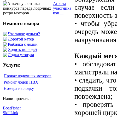
Анкета
случае если
участника
кон…
поверхность 
• чтобы убра
Немного юмора
очередь може
Что такое деньги?
накручивания 
Дорогой катер
Рыбалка с лодки
Ходить по воде?
Каждый меся
Лодка утонула
• обследова
Услуги:
магистрали н
Прокат лодочных моторов
• следить, чт
Ремонт лодок ПВХ
подкачки т
Номера на лодку
повреждена;
Наши проекты:
• проверять
BoatFisher
хорошей цирк
SkillLink