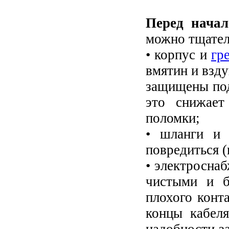
Перед начал
можно тщател
• корпус и
гр
вмятин и взд
защищены под
это снижает
поломки;
• шланги и 
повредиться (
• электросна
чистыми и б
плохого конт
концы кабел