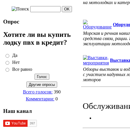
на мотолодках и катер
Опрос
Оборуд
Хотите ли вы купить
Морская и речная навиг
средства связи, рации.
лодку пвх в кредит?
эксплуатации мотолодо
Да
Выставки
Нет
Обзоры выставок и во
Все равно
с участием надувных л
моторов
Всего голосов:
390
Комментарии:
0
Обслуживани
Наш канал