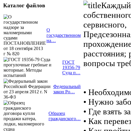
Каждый 
Каталог файлов
собственно
сервисного,
О
Предсезон
государственном
на…
прохожден
расстояния;
вопросы тре
ГОСТ
19356-79
Суда п…
Федеральный
• Необходимо
закон Ро…
• Нужно забо
• Где взять 
Образец
гражданского…
• Как переве
• Как пройт