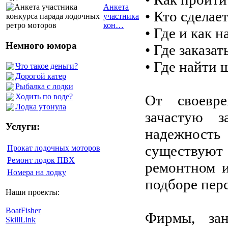
Анкета
• Кто сделае
участника
кон…
• Где и как 
Немного юмора
• Где заказат
• Где найти 
Что такое деньги?
Дорогой катер
Рыбалка с лодки
Ходить по воде?
От своевр
Лодка утонула
зачастую 
Услуги:
надежность 
существую
Прокат лодочных моторов
Ремонт лодок ПВХ
ремонтном и
Номера на лодку
подборе пер
Наши проекты:
BoatFisher
Фирмы, за
SkillLink