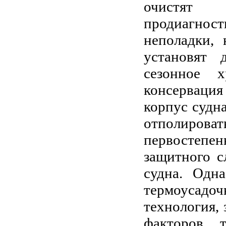
очистят 
продиагно
неполадки, 
установят 
сезонное 
консервация
корпус судн
отполироват
первостепен
защитного с
судна. Одн
термоусадо
технология,
факторов, 