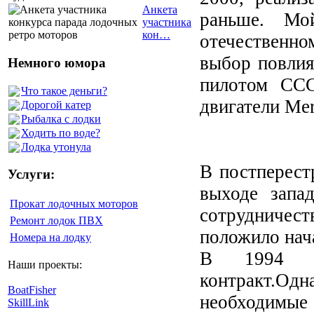
Анкета
раньше. Мо
участника
кон…
отечественн
выбор повлия
Немного юмора
пилотом ССС
Что такое деньги?
двигатели Mer
Дорогой катер
Рыбалка с лодки
Ходить по воде?
Лодка утонула
В постперест
Услуги:
выходе запа
Прокат лодочных моторов
сотрудничес
Ремонт лодок ПВХ
положило нач
Номера на лодку
В 1994 го
Наши проекты:
контракт.Од
BoatFisher
необходимые
SkillLink