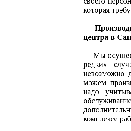
своего персо
которая требу
— Производи
центра в Са
— Мы осущест
редких случ
невозможно д
можем произ
надо учитыв
обслужив
дополнительны
комплексе раб