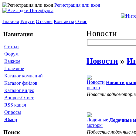
Регистрация или вход
Главная
Услуги
Отзывы
Контакты
О нас
Новости
Навигация
Статьи
Форум
Новости
»
И
Важное
Полезное
Каталог компаний
Новости рын
Каталог файлов
Каталог видео
Новости водномоторно
Вопрос-Ответ
RSS канал
Опросы
Юмор
Лодочные 
Поиск
Подвесные лодочные мо