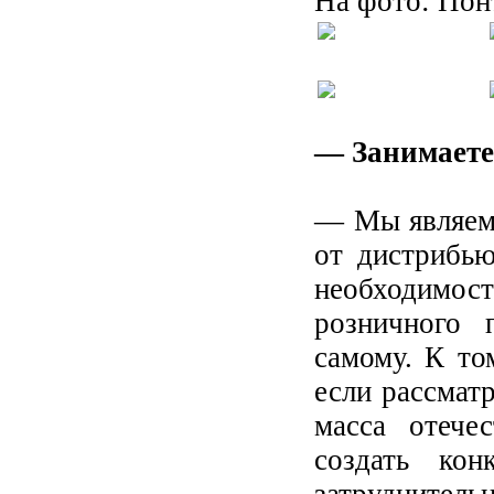
На фото: Пон
— Занимаете
— Мы являемс
от дистрибью
необходимости
розничного 
самому. К то
если рассмат
масса отече
создать кон