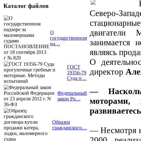
Каталог файлов
Северо-Зап
стационарны
двигатели M
О
государственном
занимается н
на…
являясь прода
О деятельно
ГОСТ
директор
Але
19356-79
Суда п…
— Насколь
Федеральный
закон Ро…
моторами,
развиваетес
Образец
гражданского…
— Несмотря н
2000, реали