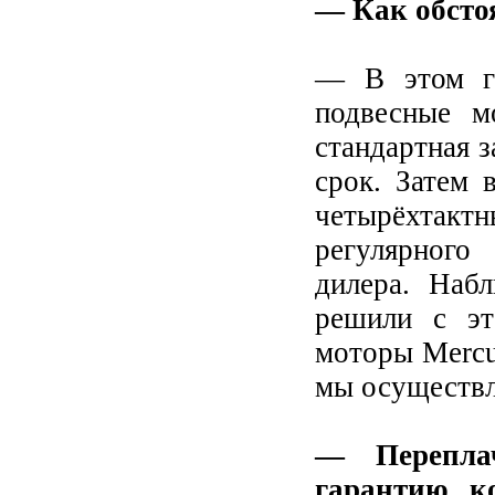
— Как обстоя
— В этом го
подвесные м
стандартная 
срок. Затем 
четырёхтак
регулярного
дилера. Наб
решили с эт
моторы Mercu
мы осуществля
— Перепла
гарантию, к