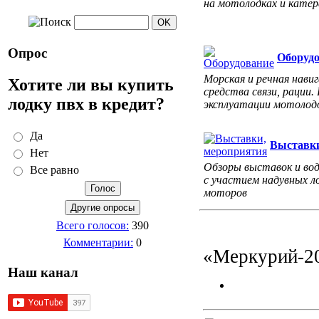
на мотолодках и катер
Опрос
Оборуд
Морская и речная навиг
Хотите ли вы купить
средства связи, рации.
лодку пвх в кредит?
эксплуатации мотолодо
Да
Выставки
Нет
Обзоры выставок и во
Все равно
с участием надувных л
моторов
Всего голосов:
390
Комментарии:
0
«Меркурий-20
Наш канал