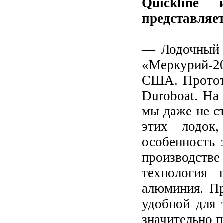
Quickline
представляет
— Лодочный б
«Меркурий-2
США. Прототи
Duroboat. На 
мы даже не с
этих лодок
особенность 
производств
технология 
алюминия. Пр
удобной для 
значительно п