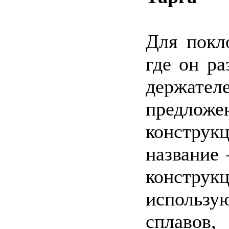
Для покл
где он р
держате
предло
конструк
название
констру
использ
сплавов