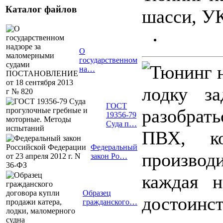
Каталог файлов
шасси, УК
О
государственном
на…
лодку за
ГОСТ
разобрат
19356-79
Суда п…
ПВХ, ко
Федеральный
производ
закон Ро…
каждая н
Образец
достоинс
гражданского…