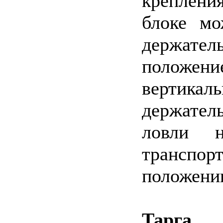
креплени
блоке мо
держат
положени
вертика
держател
ловли 
транспор
положени
Тарга