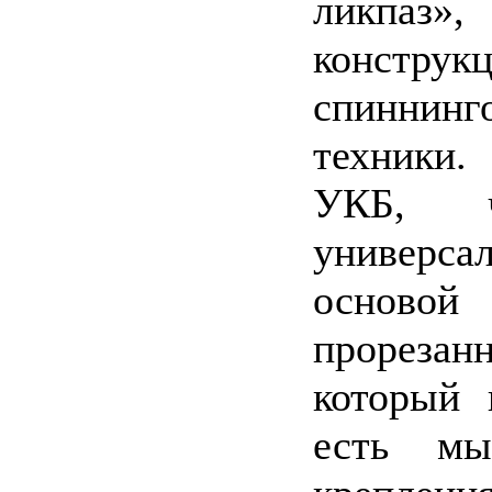
ликпаз
конструк
спиннин
техники.
УКБ, ч
универс
основой
прореза
который 
есть м