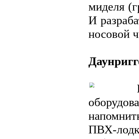
миделя (г
И разраба
носовой ч
Даунриг
оборудов
напомнит
ПВХ-лодк