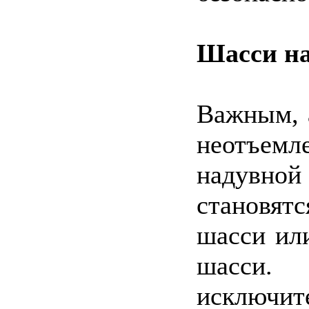
Шасси на
Важным, 
неотъем
надувно
становят
шасси ил
шасси. 
исключит