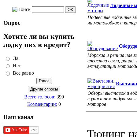
Лодочные 
Подвесные лодочные мо
Опрос
на мотолодках и катер
Хотите ли вы купить
лодку пвх в кредит?
Оборуд
Морская и речная навиг
Да
средства связи, рации.
Нет
эксплуатации мотолодо
Все равно
Выставки
Обзоры выставок и во
Всего голосов:
390
с участием надувных л
моторов
Комментарии:
0
Наш канал
Тюнинг н