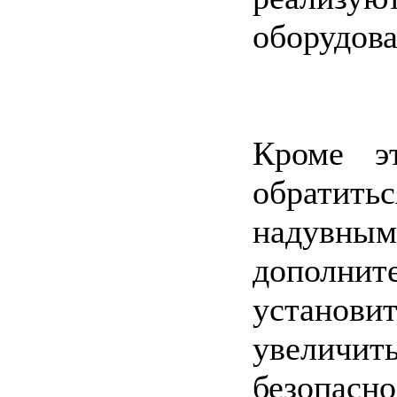
оборудова
Кроме э
обратитьс
надувн
дополн
установ
увеличи
безопасно