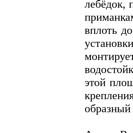
лебёдок,
приманка
вплоть до
установк
монтир
водостой
этой пло
креплени
образный 