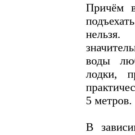
Причём в
подъехат
нельзя.
значитель
воды лю
лодки, 
практиче
5 метров.
В зависи