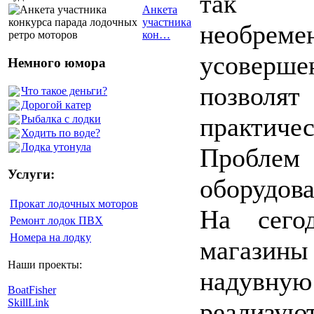
так 
Анкета
участника
необре
кон…
усоверше
Немного юмора
позволя
Что такое деньги?
Дорогой катер
практиче
Рыбалка с лодки
Ходить по воде?
Лодка утонула
Проблем 
Услуги:
оборудов
Прокат лодочных моторов
На сего
Ремонт лодок ПВХ
Номера на лодку
магазины
Наши проекты:
надувну
BoatFisher
SkillLink
реализу