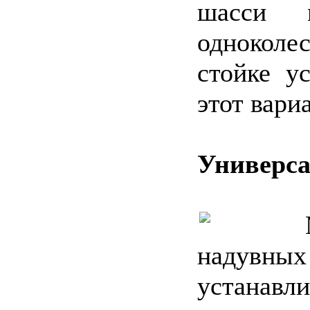
шасси 
одноколе
стойке у
этот вари
Универс
надувн
устанавл