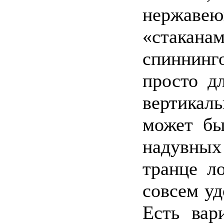
нержаве
«стака
спиннин
просто д
вертикал
может бы
надувных
транце л
совсем у
Есть вар