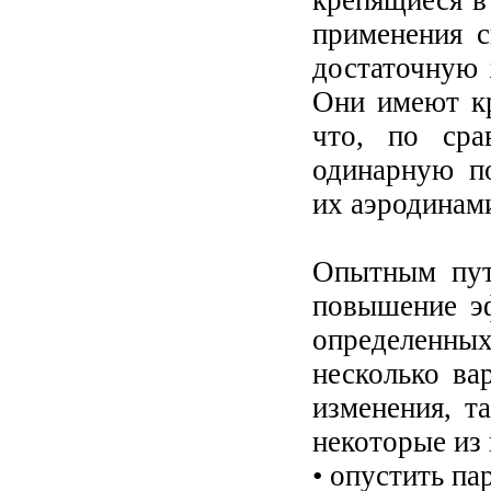
крепящиеся в
применения с
достаточную 
Они имеют к
что, по ср
одинарную по
их аэродинам
Опытным пут
повышение э
определенных
несколько ва
изменения, т
некоторые из 
• опустить па