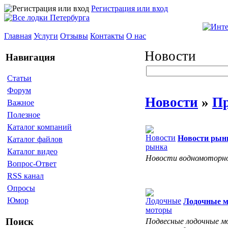
Регистрация или вход
Главная
Услуги
Отзывы
Контакты
О нас
Новости
Навигация
Статьи
Форум
Новости
»
Пр
Важное
Полезное
Каталог компаний
Новости рын
Каталог файлов
Каталог видео
Новости водномоторно
Вопрос-Ответ
RSS канал
Опросы
Юмор
Лодочные 
Поиск
Подвесные лодочные мо