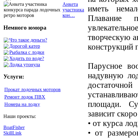
Анкета
иметь немал
участника
кон…
Плавание 
увлекательно
Немного юмора
творческую а
Что такое деньги?
конструкций 
Дорогой катер
Рыбалка с лодки
Ходить по воде?
Парусное во
Лодка утонула
надувную лод
Услуги:
достаточной
Прокат лодочных моторов
устанавлива
Ремонт лодок ПВХ
площади. Су
Номера на лодку
зависит скоро
Наши проекты:
• от курса ло
BoatFisher
• от размеро
SkillLink