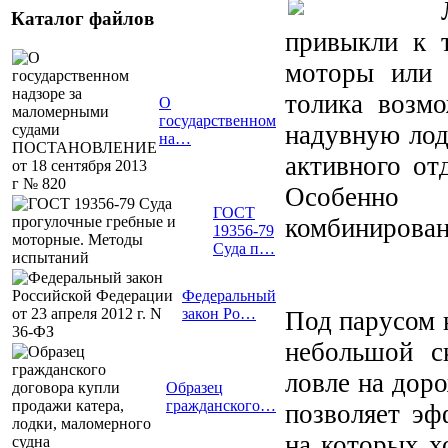
Каталог файлов
привыкли к т
моторы или 
толика возмо
О
государственном
надувную лод
на…
активного от
Особенно 
ГОСТ
комбинирован
19356-79
Суда п…
Федеральный
закон Ро…
Под парусом 
небольшой с
ловле на доро
Образец
гражданского…
позволяет эф
на которых х