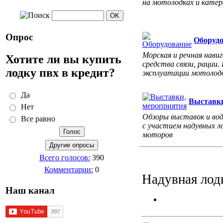
на мотолодках и катер
Опрос
Оборуд
Морская и речная навиг
Хотите ли вы купить
средства связи, рации.
лодку пвх в кредит?
эксплуатации мотолодо
Да
Выставки
Нет
Обзоры выставок и во
Все равно
с участием надувных л
моторов
Всего голосов:
390
Комментарии:
0
Надувная лод
Наш канал