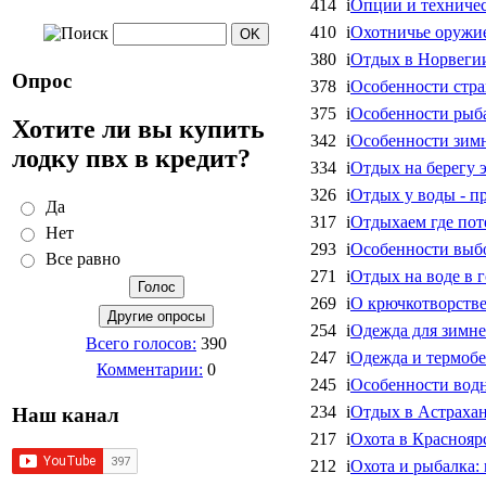
414
i
Опции и техниче
410
i
Охотничье оружие
380
i
Отдых в Норвеги
Опрос
378
i
Особенности стр
375
i
Особенности рыб
Хотите ли вы купить
342
i
Особенности зим
лодку пвх в кредит?
334
i
Отдых на берегу 
326
i
Отдых у воды - п
Да
317
i
Отдыхаем где пот
Нет
293
i
Особенности выб
Все равно
271
i
Отдых на воде в 
269
i
О крючкотворств
254
i
Одежда для зимне
Всего голосов:
390
247
i
Одежда и термобе
Комментарии:
0
245
i
Особенности вод
234
i
Отдых в Астрахан
Наш канал
217
i
Охота в Краснояр
212
i
Охота и рыбалка: