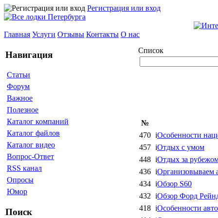
Регистрация или вход
Главная
Услуги
Отзывы
Контакты
О нас
Список
Навигация
Статьи
Форум
Важное
Полезное
Каталог компаний
№
Каталог файлов
470
i
Особенности нац
Каталог видео
457
i
Отдых с умом
Вопрос-Ответ
448
i
Отдых за рубежом
RSS канал
436
i
Организовываем 
Опросы
434
i
Обзор S60
Юмор
432
i
Обзор Форд Рейн
418
i
Особенности авто
Поиск